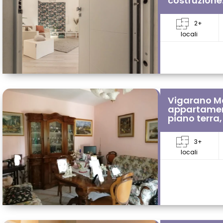
costruzione
2+
locali
Vigarano M
appartamen
piano terra
3+
locali