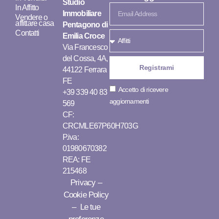
Studio
In Affitto
Immobiliare
Vendere o
affittare casa
Pentagono di
Contatti
Emilia Croce
Via Francesco
del Cossa, 4A,
Registrami
44122 Ferrara
FE
Accetto di ricevere
+39 339 40 83
aggiornamenti
569
CF:
CRCMLE67P60H703G
P.iva:
01980670382
REA: FE
215468
Privacy
–
Cookie Policy
– Le tue