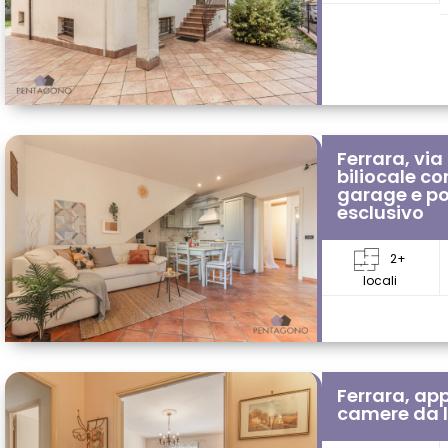
Ferrara, vi
biliocale co
garage e po
esclusivo
2+
locali
Ferrara, ap
camere da l