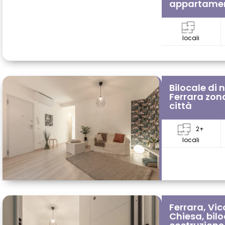
appartament
locali
Bilocale di 
Ferrara zona
città
2+
locali
Ferrara, Vi
Chiesa, bil