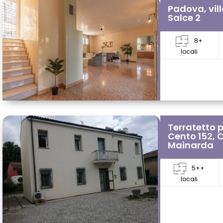
Padova, vill
Salce 2
8+
locali
Terratetto p
Cento 152, 
Mainarda
5++
locali