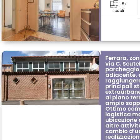
5+
locali
Ferrara, zo
via C. Scute
parcheggio
adiacente,
raggiungere 
principali 
extraurbane
al piano te
ampio soppa
Ottimo come
logistica ma
ubicazione 
altre attivit
cambio d’us
realizzazione