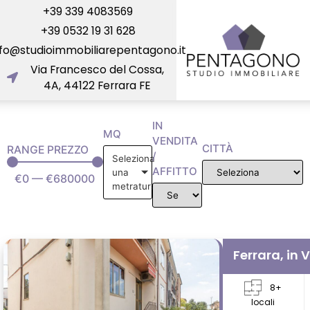
+39 339 4083569
+39 0532 19 31 628
nfo@studioimmobiliarepentagono.it
Via Francesco del Cossa,
4A, 44122 Ferrara FE
IN
MQ
VENDITA
CITTÀ
RANGE PREZZO
/
Seleziona
AFFITTO
una
€
0
—
€
680000
metratura
Ferrara, in V
8+
locali